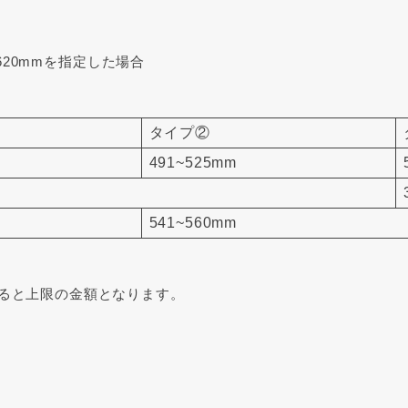
～620mmを指定した場合
タイプ②
491~525mm
541~560mm
ると上限の金額となります。